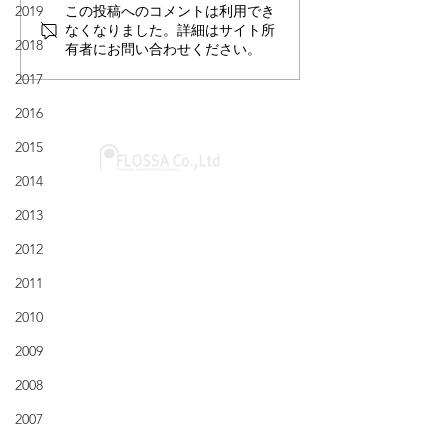
2019
この投稿へのコメントは利用でき
なくなりました。詳細はサイト所
2018
有者にお問い合わせください。
2017
2016
2015
2014
@2001 Flossa inc.
〒351-0006
2013
埼玉県朝霞市仲町2-2-44
2012
パールウィング7F-B
＞ Google map
2011
2010
​​会社概要
​- 代表挨拶
2009
​- アクセス
2008
​- 個人情報保護方針
2007
​- 採用応募における個人情