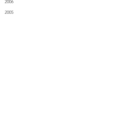
2006
報の取り扱いについて
2005
事業内容
​- ニュース一覧
​- ウミンチュの娘
​- 社長コラム
​採用情報
​- 新卒採用
​- 中途採用
​- 契約社員採用
​- 社内の雰囲気 / PR動画
採用情報