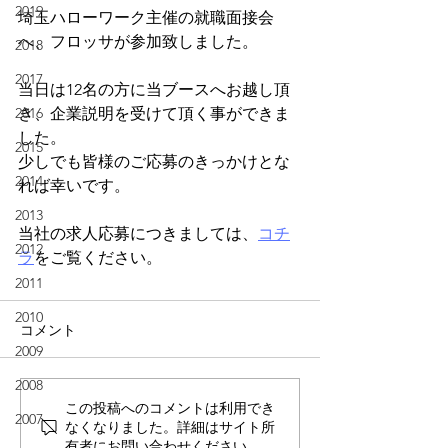
2019
埼玉ハローワーク主催の就職面接会
へ、フロッサが参加致しました。
2018
2017
当日は12名の方に当ブースへお越し頂
き、企業説明を受けて頂く事ができま
2016
した。
2015
少しでも皆様のご応募のきっかけとな
2014
れば幸いです。
2013
当社の求人応募につきましては、
コチ
2012
ラ
をご覧ください。
2011
2010
コメント
2009
2008
この投稿へのコメントは利用でき
2007
なくなりました。詳細はサイト所
有者にお問い合わせください。