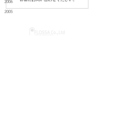
2006
2005
@2001 Flossa inc.
〒351-0006
埼玉県朝霞市仲町2-2-44
パールウィング7F-B
＞ Google map
​​会社概要
​- 代表挨拶
​- アクセス
​- 個人情報保護方針
​- 採用応募における個人情
報の取り扱いについて