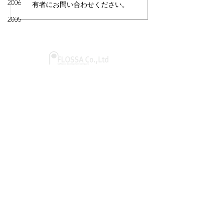
2006
有者にお問い合わせください。
2005
@2001 Flossa inc.
〒351-0006
埼玉県朝霞市仲町2-2-44
パールウィング7F-B
＞ Google map
​​会社概要
​- 代表挨拶
​- アクセス
​- 個人情報保護方針
​- 採用応募における個人情
報の取り扱いについて