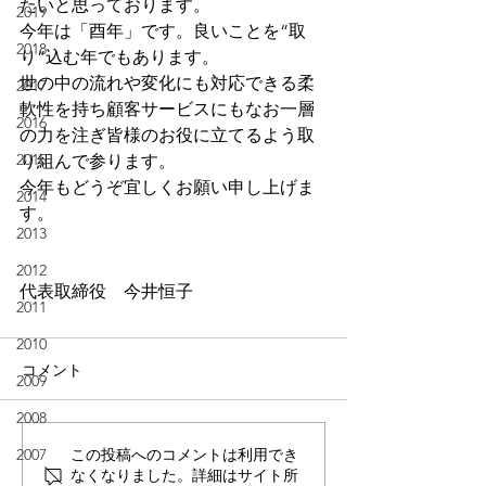
たいと思っております。
2019
今年は「酉年」です。良いことを“取
2018
り”込む年でもあります。
世の中の流れや変化にも対応できる柔
2017
軟性を持ち顧客サービスにもなお一層
2016
の力を注ぎ皆様のお役に立てるよう取
2015
り組んで参ります。
今年もどうぞ宜しくお願い申し上げま
2014
す。
2013
2012
代表取締役　今井恒子
2011
2010
コメント
2009
2008
2007
この投稿へのコメントは利用でき
なくなりました。詳細はサイト所