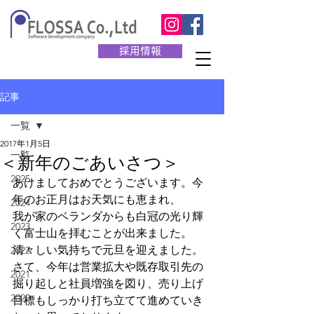
採用情報
記事
一覧
2017年1月5日
一覧
＜新年のごあいさつ＞
2025
あけましておめでとうございます。今
年のお正月はお天気にも恵まれ、
2024
我が家のベランダからも白冠の光り輝
2023
く富士山を拝むことが出来ました。
清々しい気持ちで元旦を迎えました。
2022
さて、今年は営業拡大や既存取引先の
2021
掘り起しと社員増強を図り、売り上げ
2020
目標もしっかり打ち立てて進めていき