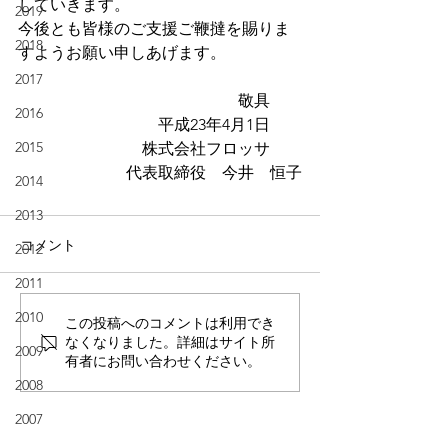
していきます。
2019
今後とも皆様のご支援ご鞭撻を賜りま
2018
すようお願い申しあげます。
2017
敬具　　
2016
平成23年4月1日　　
2015
株式会社フロッサ　　
代表取締役　今井　恒子
2014
2013
コメント
2012
2011
2010
この投稿へのコメントは利用でき
なくなりました。詳細はサイト所
2009
有者にお問い合わせください。
2008
2007