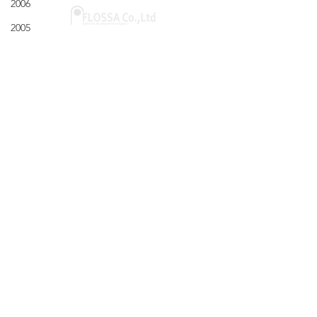
2006
2005
@2001 Flossa inc.
〒351-0006
埼玉県朝霞市仲町2-2-44
パールウィング7F-B
＞ Google map
​​会社概要
​- 代表挨拶
​- アクセス
​- 個人情報保護方針
​- 採用応募における個人情
報の取り扱いについて
事業内容
​- ニュース一覧