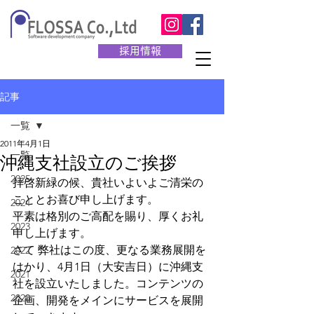
採用情報
記事
一覧
2011年4月1日
一覧
沖縄支社設立のご挨拶
2025
拝啓新緑の候、貴社いよいよご清栄の
こととお喜び申し上げます。
2024
平素は格別のご高配を賜り、厚くお礼
2023
申し上げます。
さて 弊社はこの度、更なる業務展開を
2022
はかり、4月1日（大安吉日）に沖縄支
2021
社を設立いたしました。コンテンツの
2020
企画、開発をメインにサービスを展開