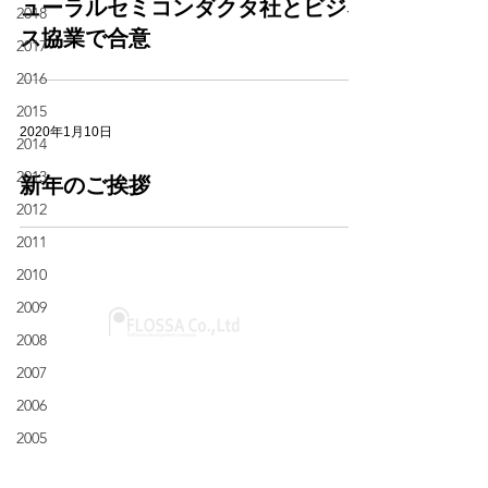
ューラルセミコンダクタ社とビジネ
2018
ス協業で合意
2017
2016
2015
2020年1月10日
2014
2013
新年のご挨拶
2012
2011
2010
2009
2008
@2001 Flossa inc.
2007
〒351-0006
2006
埼玉県朝霞市仲町2-2-44
パールウィング7F-B
2005
＞ Google map