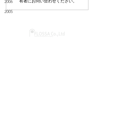
有者にお問い合わせください。
2006
2005
@2001 Flossa inc.
〒351-0006
埼玉県朝霞市仲町2-2-44
パールウィング7F-B
＞ Google map
​​会社概要
​- 代表挨拶
​- アクセス
​- 個人情報保護方針
​- 採用応募における個人情
報の取り扱いについて